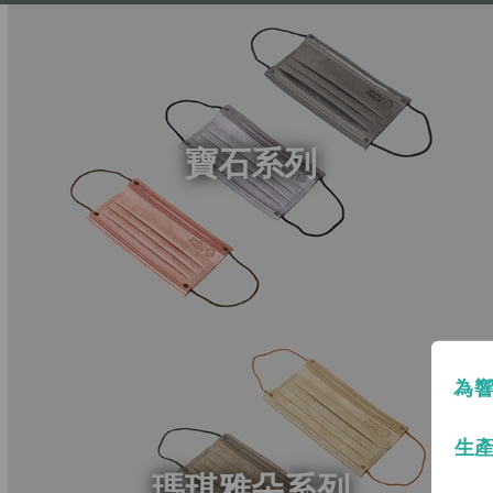
寶石系列
為響
生
瑪琪雅朵系列