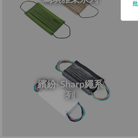
批
繽紛· Sharp繩系
列