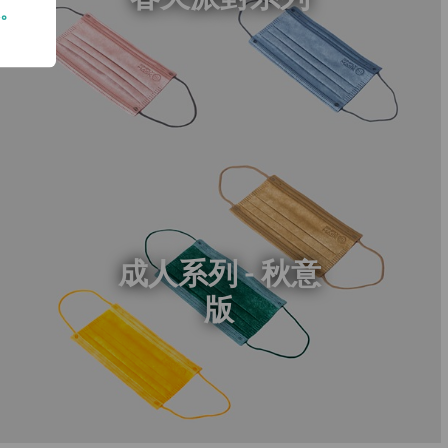
保。
成人系列 - 秋意
版