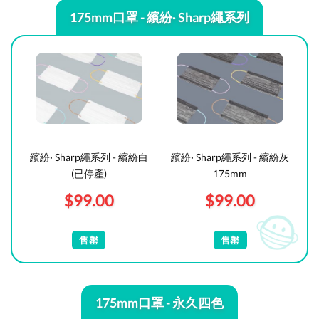
175mm口罩 - 繽紛· Sharp繩系列
繽紛· Sharp繩系列 - 繽紛白
繽紛· Sharp繩系列 - 繽紛灰
(已停產)
175mm
$99.00
$99.00
175mm口罩 - 永久四色