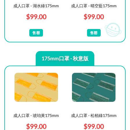
成人口罩 - 湖水綠175mm
成人口罩 - 晴空藍175mm
$99.00
$99.00
175mm口罩 - 秋意版
成人口罩 - 琥珀黃175mm
成人口罩 - 松栢綠175mm
$99.00
$99.00