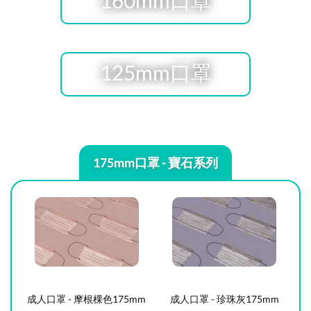
160mm口罩
125mm口罩
175mm口罩 - 寶石系列
成人口罩 - 摩根棵色175mm
成人口罩 - 珍珠灰175mm