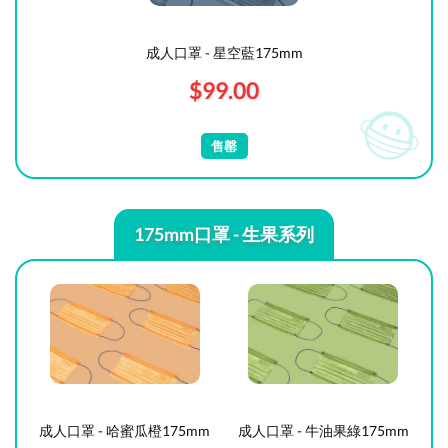
成人口罩 - 星空藍175mm
$99.00
175mm口罩 - 生果系列
成人口罩 - 哈蜜瓜橙175mm
成人口罩 - 牛油果綠175mm