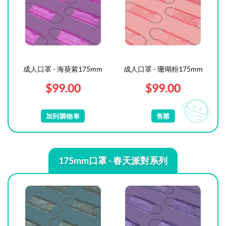
成人口罩 - 海葵紫175mm
成人口罩 - 珊瑚粉175mm
$99.00
$99.00
175mm口罩 - 春天派對系列