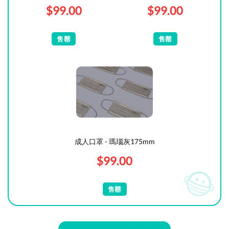
$99.00
$99.00
成人口罩 - 瑪瑙灰175mm
$99.00