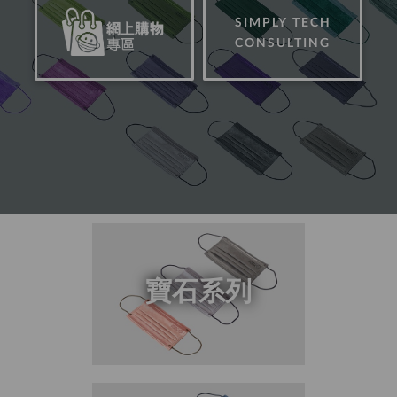
SIMPLY TECH
CONSULTING
寶石系列