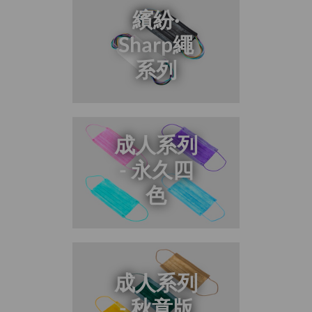
繽紛·
Sharp繩
系列
成人系列
- 永久四
色
成人系列
- 秋意版