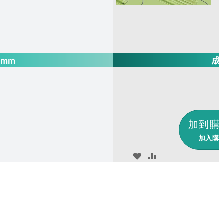
5mm
成
加入購
ADD
ADD
TO
TO
WISH
COMPARE
LIST