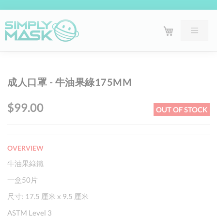
Skip
Sk
成人口罩 - 牛油果綠175MM
to
to
the
th
$99.00
OUT OF STOCK
end
be
of
of
the
th
OVERVIEW
images
im
gallery
ga
牛油果綠鐵
一盒50片
尺寸: 17.5 厘米 x 9.5 厘米
ASTM Level 3