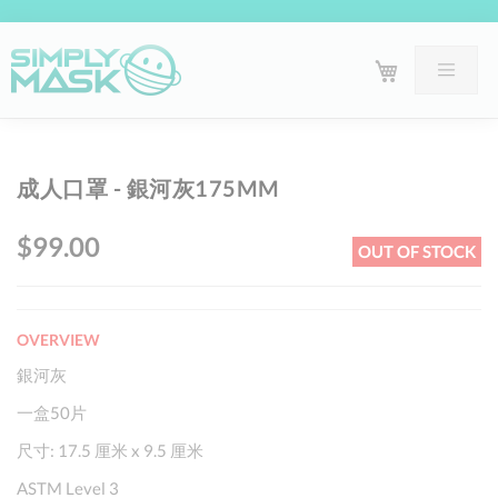
Skip
Sk
成人口罩 - 銀河灰175MM
to
to
the
th
$99.00
OUT OF STOCK
end
be
of
of
the
th
OVERVIEW
images
im
gallery
ga
銀河灰
一盒50片
尺寸: 17.5 厘米 x 9.5 厘米
ASTM Level 3