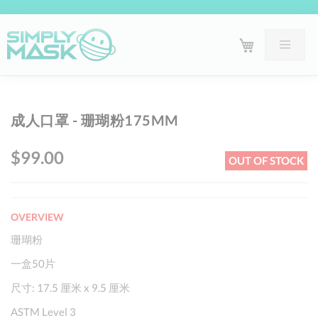
Skip
Sk
成人口罩 - 珊瑚粉175MM
to
to
the
th
$99.00
OUT OF STOCK
end
be
of
of
the
th
OVERVIEW
images
im
gallery
ga
珊瑚粉
一盒50片
尺寸: 17.5 厘米 x 9.5 厘米
ASTM Level 3