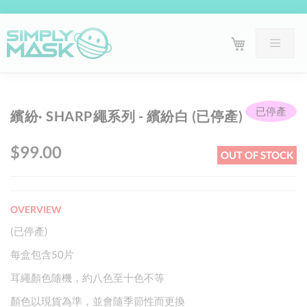
Skip
Sk
已停產
繽紛· SHARP繩系列 - 繽紛白 (已停產)
to
to
the
th
$99.00
OUT OF STOCK
end
be
of
of
the
th
OVERVIEW
images
im
gallery
ga
(已停產)
每盒包含50片
耳繩顏色隨機，約八色至十色不等
顏色以現貨為準，並會隨季節性而更換