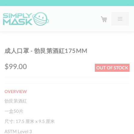
Skip
Sk
成人口罩 - 勃艮第酒紅175MM
to
to
the
th
$99.00
OUT OF STOCK
end
be
of
of
the
th
OVERVIEW
images
im
gallery
ga
勃艮第酒紅
一盒50片
尺寸: 17.5 厘米 x 9.5 厘米
ASTM Level 3