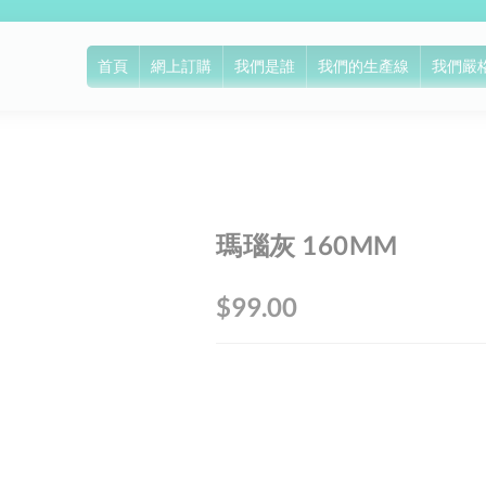
首頁
網上訂購
我們是誰
我們的生產線
我們嚴
瑪瑙灰 160MM
Skip
to
the
$99.00
beginning
of
the
images
gallery