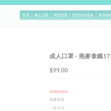
首頁
網上訂購
我們是誰
我們的生產線
我們嚴
成人口罩 - 燕麥拿鐡17
Skip
to
the
$99.00
beginning
of
the
OVERVIEW
images
gallery
燕麥拿鐡
一盒50片